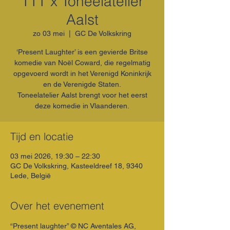
TTT x Toneelatelier
Aalst
zo 03 mei
  |  
GC De Volkskring
‘Present Laughter’ is een gevierde Britse
komedie van Noël Coward, die regelmatig
opgevoerd wordt in het Verenigd Koninkrijk
en de Verenigde Staten.
Toneelatelier Aalst brengt voor het eerst
deze komedie in Vlaanderen.
Tijd en locatie
03 mei 2026, 19:30 – 22:30
GC De Volkskring, Kasteeldreef 18, 9340
Lede, België
Over het evenement
“Present laughter” © NC Aventales AG, 